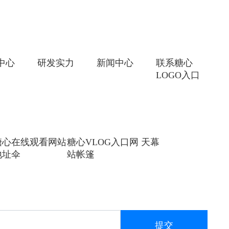
中心
研发实力
新闻中心
联系糖心
LOGO入口
糖心在线观看网站
糖心VLOG入口网
天幕
地址伞
站帐篷
提交