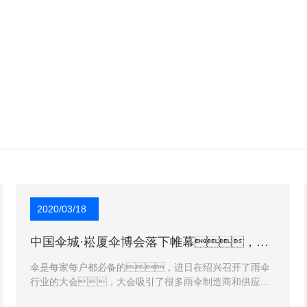
产品中
研发实
新闻中
联系糖心LOGO入
心
力
心
口
2020/03/18
中国伞城·崧厦伞博会落下帷幕，让
糖心LOGO入口一分钟回顾
伞是每家每户都必备的，进日在绍兴召开了雨伞
行业的大会，大会吸引了很多雨伞制造商和供应商
齐聚一堂下面让糖心LOGO入口一起回顾下本次展会的盛