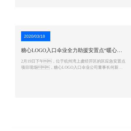
2020/03/18
糖心LOGO入口伞业全力助援安置点“暖心帐
篷”建设工程
2月19日下午，位于杭州湾上虞经开区的区应急安置点
项目现场，糖心LOGO入口伞业公司董事长何新校
看着大片空地上，一顶顶深绿色的帐篷整齐排
列，心中满是激动，“500顶帐篷从生产到安
装，大家一直在加班加点全力以赴。”